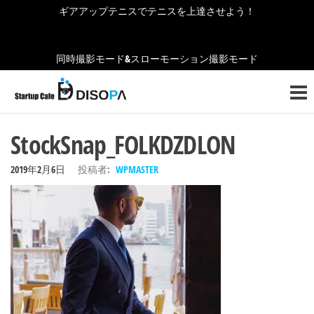
コ
ギアアップテニスでテニスを上達させよう！
ン
テ
同時撮影モード&スローモーション撮影モード
ン
ス
ワ
ツ
ー
タ
に
ク
ー
プ
ス
StockSnap_FOLKDZDLON
レ
キ
ト
イ
ッ
2019年2月6日
投稿者:
WPMASTER
ス
ア
プ
の
ッ
ご
紹
プ
介
カ
フ
ェ