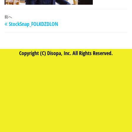
デ
ィ
投
過
前へ
ソ
StockSnap_FOLKDZDLON
稿
去
パ
の
ナ
投
ビ
稿
Copyright (C) Disopa, Inc. All Rights Reserved.
ゲ
ー
シ
ョ
ン